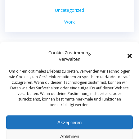
Uncategorized
Work
Cookie-Zustimmung
machdas filmproduktion
verwalten
© 2026 machdas filmproduktion.
Um dir ein optimales Erlebnis zu bieten, verwenden wir Technologien
wie Cookies, um Geräteinformationen zu speichern und/oder darauf
zuzugreifen. Wenn du diesen Technologien zustimmst, können wir
Daten wie das Surfverhalten oder eindeutige IDs auf dieser Website
Film
verarbeiten. Wenn du deine Zustimmung nicht erteilst oder
Kamerateam
zurückziehst, können bestimmte Merkmale und Funktionen
beeinträchtigt werden.
German Camera Crew
Kontakt
Akzeptieren
Privacy Policy
Ablehnen
Impressum