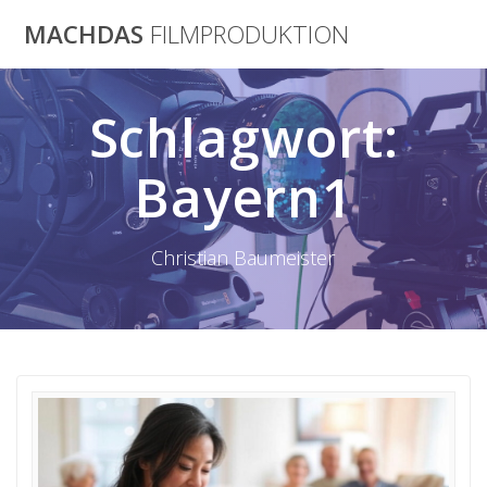
Skip
MACHDAS
FILMPRODUKTION
to
content
Schlagwort:
Bayern1
Christian Baumeister