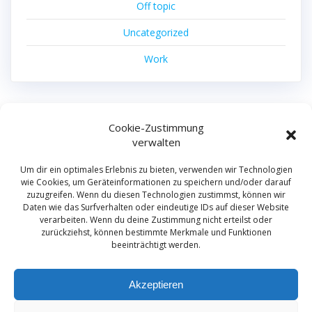
Off topic
Uncategorized
Work
Cookie-Zustimmung
machdas filmproduktion
verwalten
© 2026 machdas filmproduktion.
Um dir ein optimales Erlebnis zu bieten, verwenden wir Technologien
wie Cookies, um Geräteinformationen zu speichern und/oder darauf
zuzugreifen. Wenn du diesen Technologien zustimmst, können wir
Daten wie das Surfverhalten oder eindeutige IDs auf dieser Website
Film
verarbeiten. Wenn du deine Zustimmung nicht erteilst oder
Kamerateam
zurückziehst, können bestimmte Merkmale und Funktionen
beeinträchtigt werden.
German Camera Crew
Kontakt
Akzeptieren
Privacy Policy