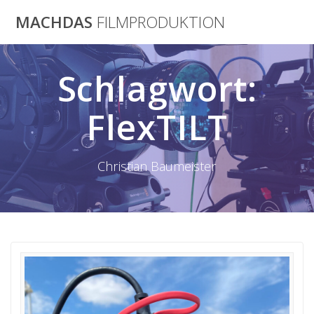
Skip
MACHDAS
FILMPRODUKTION
to
content
Schlagwort:
FlexTILT
Christian Baumeister