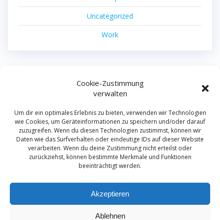
Uncategorized
Work
Cookie-Zustimmung
machdas filmproduktion
verwalten
© 2026 machdas filmproduktion.
Um dir ein optimales Erlebnis zu bieten, verwenden wir Technologien
wie Cookies, um Geräteinformationen zu speichern und/oder darauf
zuzugreifen. Wenn du diesen Technologien zustimmst, können wir
Daten wie das Surfverhalten oder eindeutige IDs auf dieser Website
Film
verarbeiten. Wenn du deine Zustimmung nicht erteilst oder
Kamerateam
zurückziehst, können bestimmte Merkmale und Funktionen
beeinträchtigt werden.
German Camera Crew
Kontakt
Akzeptieren
Privacy Policy
Ablehnen
Impressum