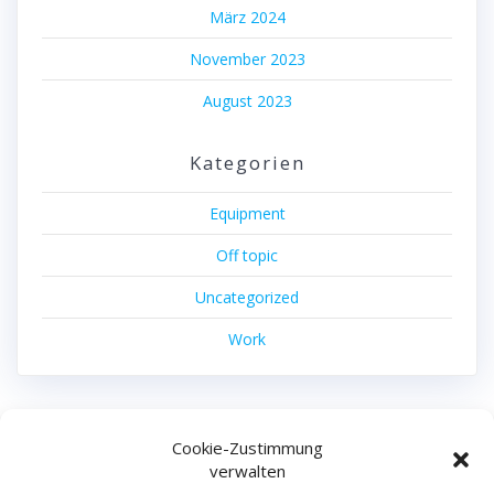
März 2024
November 2023
August 2023
Kategorien
Equipment
Off topic
Uncategorized
Work
Cookie-Zustimmung
machdas filmproduktion
verwalten
© 2026 machdas filmproduktion.